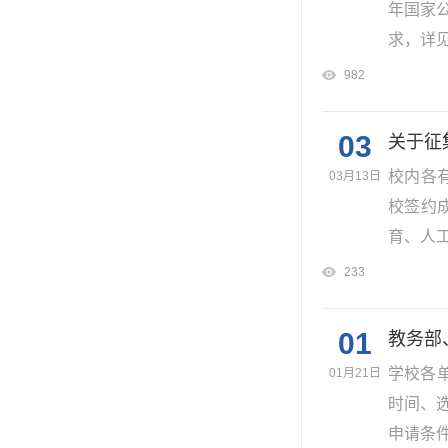
年国家
求，详见
982
03
关于征
校内各
03月13日
校签约
育、人工
233
01
教务部
学校各
01月21日
时间、选
申请条件