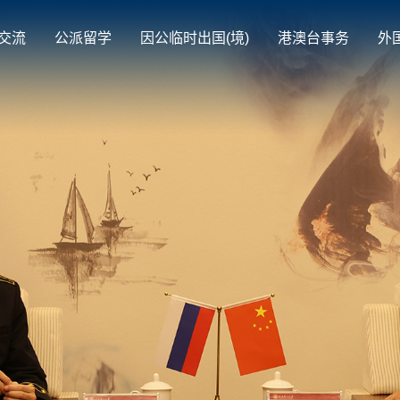
交流
公派留学
因公临时出国(境)
港澳台事务
外