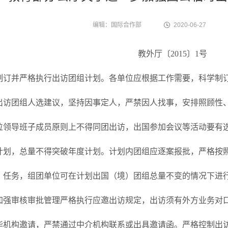
编辑：国际合作部
2020-06-27
教外厅〔2015〕1号
制订并严格执行出访团组计划。各单位应根据工作需要，科学制
出访团组人选建议，坚持因事定人，严禁因人找事，安排照顾性
位领导班子成员原则上不得同团出访，出国参加会议等活动要有
计划，总量不得突破年度计划。计划内团组应逐案报批，严格按
）任务，组团单位可在计划出国（境）团组总量不变的情况下进
加强审核审批管理严格执行应邀出访规定，出访须有外方业务对
华机构邀请，严禁通过中介机构联系或出具邀请函。严格控制出