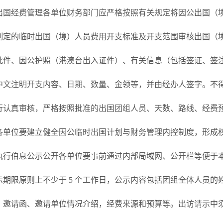
出国经费管理各单位财务部门应严格按照有关规定将因公出国（
制定的临时出国（境）人员费用开支标准及开支范围审核出国（
批件、因公护照（港澳台出入证件）、有关信息（包括签证、签
中文注明开支内容、日期、数量、金领等，并由经办人签字。不得
行认真审核，严格按照批准的出国团组人员、天数、路线、经费
各单位要建立健全因公临时出国计划与财务管理内控制度，形成
执行伯息公示公开各单位要事前通过内部局域网、公开栏等便于
示期限原则上不少于 5 个工作日，公示内容包括团组全体人员
，邀请函、邀请单位情况介绍，经费来源和预算等。出访请示中须