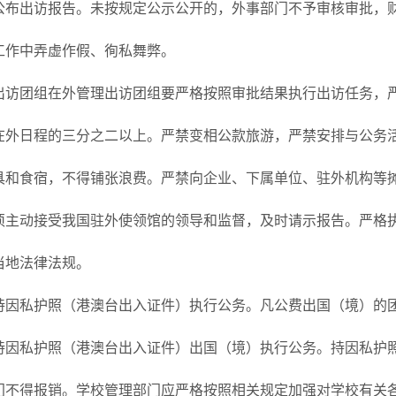
公布出访报告。未按规定公示公开的，外事部门不予审核审批，
工作中弄虚作假、徇私舞弊。
出访团组在外管理出访团组要严格按照审批结果执行出访任务，
在外日程的三分之二以上。严禁变相公款旅游，严禁安排与公务
具和食宿，不得铺张浪费。严禁向企业、下属单位、驻外机构等
须主动接受我国驻外使领馆的领导和监督，及时请示报告。严格
当地法律法规。
持因私护照（港澳台出入证件）执行公务。凡公费出国（境）的
持因私护照（港澳台出入证件）出国（境）执行公务。持因私护
门不得报销。学校管理部门应严格按照相关规定加强对学校有关