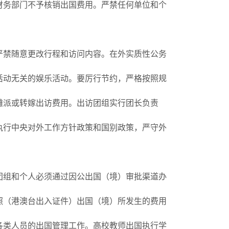
财务部门不予核销出国费用。严禁任何单位和个
严禁随意更改行程和访问内容。在外实质性公务
活动无关的娱乐活动。要厉行节约，严格按照规
摊派或转嫁出访费用。出访团组实行团长负责
执行中央对外工作方针政策和国别政策，严守外
团组和个人必须通过因公出国（境）审批渠道办
照（港澳台出入证件）出国（境）所发生的费用
各类人员的出国管理工作。高校教师出国执行学