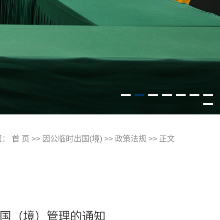
置：
首 页
>>
因公临时出国(境)
>>
政策法规
>> 正文
国（境）管理的通知