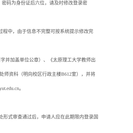
，密码为身份证后六位，请及时修改登录密
查过程中，由于信息不完整可按系统提示修改完
打印，签字并加盖单位公章）、《太原理工大学教师出
师资科（明向校区行政主楼B612室），并将
edu.cn。
。人事处形式审查通过后，申请人应在此期限内登录国