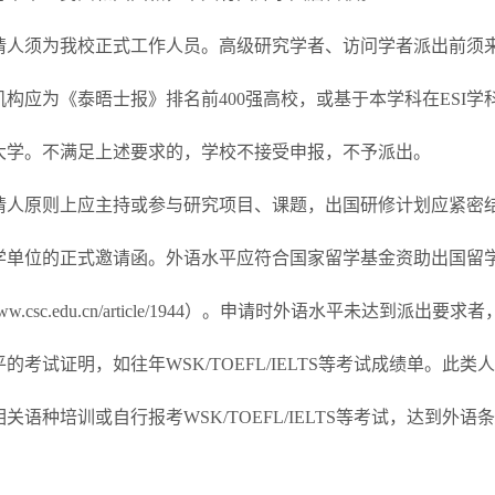
请人须为我校正式工作人员。高级研究学者、访问学者派出前须
构应为《泰晤士报》排名前400强高校，或基于本学科在ESI学
大学。不满足上述要求的，学校不接受申报，不予派出。
请人原则上应主持或参与研究项目、课题，出国研修计划应紧密
学单位的正式邀请函。外语水平应符合国家留学基金资助出国留
//www.csc.edu.cn/article/1944）。申请时外语水平
的考试证明，如往年WSK/TOEFL/IELTS等考试成绩单。
关语种培训或自行报考WSK/TOEFL/IELTS等考试，达到
。