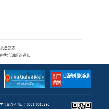
审批备案表
语春季培训班的通知
与交流科电话：0351-6018290