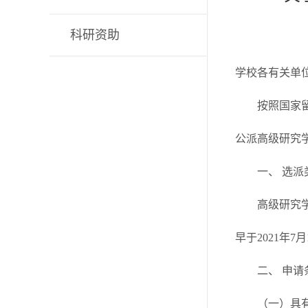
科研资助
学校各有关单
按照国家
公派高级研究学
一、 选派
高级研究学
早于2021年7
二、 申请
（一）具