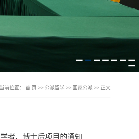
当前位置：
首 页
>>
公派留学
>>
国家公派
>> 正文
问学者、博士后项目的通知