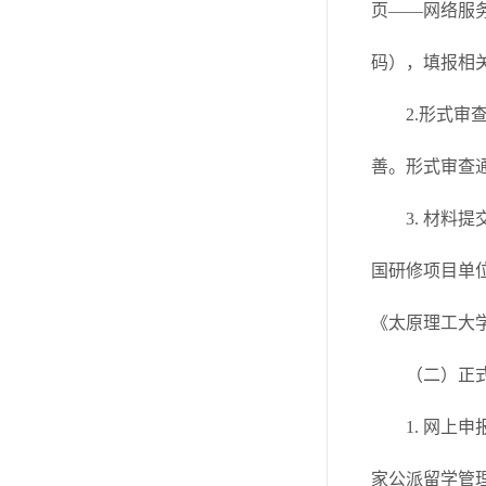
页——网络服
码），填报相
2.形式
善。形式审查
3. 材料
国研修项目单
《太原理工大学教
（二）正
1. 网上
家公派留学管理信息