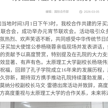
编辑：国际合作部
2026-03-05
加当地时间
3
月
1
日下午
3
时，我校合作共建的牙买
人联合会，成功举办元宵节联欢会。活动吸引众
氛热烈、欢声笑语不断，共同感受中华传统节日
驻牙买加大使馆公参杨晓蓉亲临现场并发表讲话，
的贡献予以高度赞赏，特别提及在孔院的大力支
效显著、有声有色。太原理工大学副校长杨晓伟
祝福，回顾了孔子学院成立
16
年来的发展历程，
久弥新，期待双方携手推动孔院持续蓬勃发展，
莫纳分校副校长马文
·
雷德出席活动并致辞，高度
方高度重视与太原理工大学的合作关系，未来将