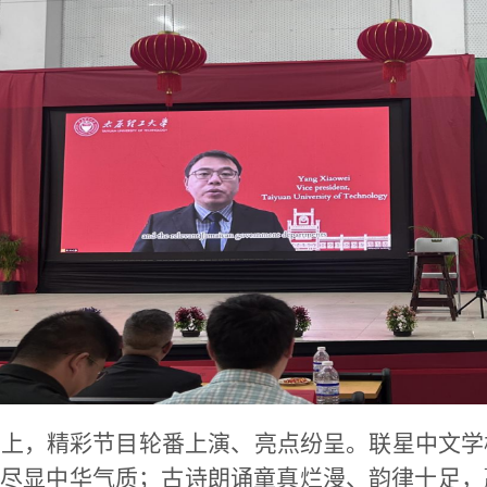
会上，精彩节目轮番上演、亮点纷呈。联星中文学
尽显中华气质；古诗朗诵童真烂漫、韵律十足，