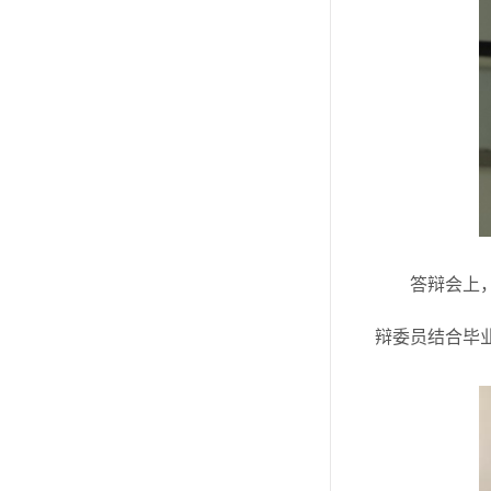
答辩会上
辩委员结合毕