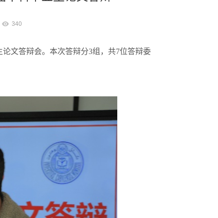
340
业生论文答辩会。本次答辩分3组，共7位答辩委