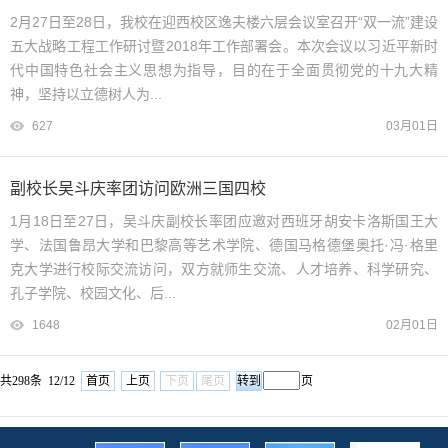
2月27日至28日，我校在迎西校区逸夫楼六层会议室召开“双一流”建设
五大战略工程工作研讨暨2018年工作部署会。本次会议以习近平新时
代中国特色社会主义思想为指导，目的在于全面贯彻党的十九大精
神，坚持以立德树人为...
627
03月01日
副校长吴斗庆率团访问欧洲三国四校
1月18日至27日，吴斗庆副校长率团应邀对西班牙胡安卡洛斯国王大
学、法国鲁昂大学和巴黎高等艺术学院、德国马格德堡奥托·冯·格里
克大学进行校际交流访问，双方就师生交流、人才培养、科学研究、
孔子学院、校园文化、后...
1648
02月01日
共298条 12/12
首页
上页
下页
尾页
页